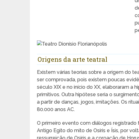
d
d
c
p
p
Origens da arte teatral
Existem várias teorias sobre a origem do t
ser comprovada, pois existem poucas evidê
século XIX e no início do XX, elaboraram a hi
primitivos. Outra hipótese seria o surgiment
a partir de danças, jogos, imitações. Os ri
80.000 anos AC.
O primeiro evento com diálogos registrado
Antigo Egito do mito de Osíris e Ísis, por vo
ressurreição de Osíris e a coroação de Horus