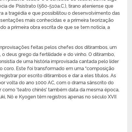
cia de Pisístrato (560-510a.C.), tirano ateniense que
 a tragédia e que possibilitou o desenvolvimento das
esentações mais conhecidas e a primeira teorização
o a primeira obra escrita de que se tem notícia, a
 improvisações feitas pelos chefes dos ditirambos, um
o deus grego da fertilidade e do vinho. O ditirambo,
istia de uma história improvisada cantada pelo líder
elo coro. Este foi transformado em uma “composição
registrar por escrito ditirambos e dar a eles títulos. As
 por volta do ano 1000 AC, com o drama sânscrito do
rar como ‘teatro chinês’ também data da mesma época,
ki, Nô e Kyogen têm registros apenas no século XVII