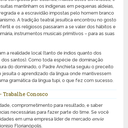
esuítas mantinham os indígenas em pequenas aldeias,
 desregrada e a escravidão impostas pelo homem branco
nismo. A tradição teatral jesuítica encontrou no gosto
értil e os religiosos passaram a se valer dos hábitos e
mária, instrumentos musicais primitivos – para as suas
a realidade local (tanto de índios quanto dos
das dos santos). Como toda espécie de dominação
ura do dominado, o Padre Anchieta seguiu o preceito
 jesuíta o aprendizado da língua onde mantivessem
uma gramática da língua tupi, o que fez com sucesso.
 – Trabalhe Conosco
tividade, comprometimento para resultado, e saber
ias necessárias para fazer parte do time. Se você
unidades em uma empresa líder de mercado
envie
onísio Florianópolis.