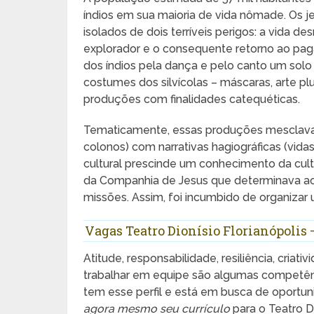
índios em sua maioria de vida nômade. Os j
isolados de dois terríveis perigos: a vida
explorador e o consequente retorno ao paga
dos índios pela dança e pelo canto um solo f
costumes dos silvícolas – máscaras, arte plu
produções com finalidades catequéticas.
Tematicamente, essas produções mesclavam 
colonos) com narrativas hagiográficas (vi
cultural prescinde um conhecimento da cult
da Companhia de Jesus que determinava ao
missões. Assim, foi incumbido de organizar 
Vagas Teatro Dionísio Florianópolis
Atitude, responsabilidade, resiliência, cria
trabalhar em equipe são algumas competênc
tem esse perfil e está em busca de oport
agora mesmo seu currículo
para o Teatro Di