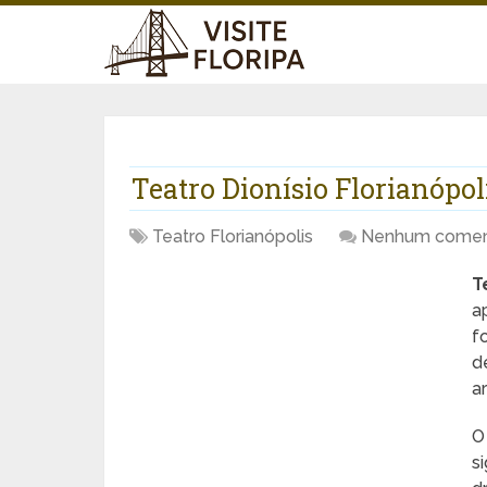
Teatro Dionísio Florianópol
Teatro Florianópolis
Nenhum comen
T
a
f
d
a
O
s