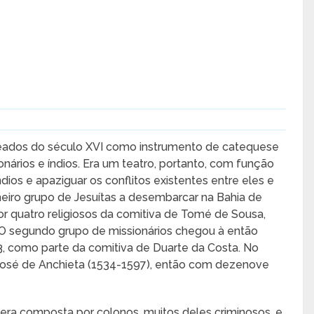
meados do século XVI como instrumento de catequese
nários e índios. Era um teatro, portanto, com função
índios e apaziguar os conflitos existentes entre eles e
eiro grupo de Jesuítas a desembarcar na Bahia de
r quatro religiosos da comitiva de Tomé de Sousa,
 O segundo grupo de missionários chegou à então
553, como parte da comitiva de Duarte da Costa. No
 José de Anchieta (1534-1597), então com dezenove
era composta por colonos, muitos deles criminosos, e