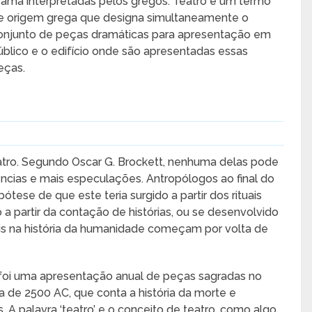
rama interpretadas pelos gregos. Teatro é um termo
e origem grega que designa simultaneamente o
onjunto de peças dramáticas para apresentação em
úblico e o edifício onde são apresentadas essas
eças.
eatro. Segundo Oscar G. Brockett, nenhuma delas pode
ncias e mais especulações. Antropólogos ao final do
pótese de que este teria surgido a partir dos rituais
o a partir da contação de histórias, ou se desenvolvido
tuais na história da humanidade começam por volta de
 foi uma apresentação anual de peças sagradas no
lta de 2500 AC, que conta a história da morte e
. A palavra ‘teatro’ e o conceito de teatro, como algo