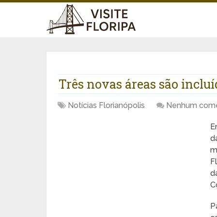
Três novas áreas são inclu
Notícias Florianópolis
Nenhum come
E
d
m
F
d
C
P