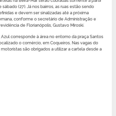
artelas na Beira-Mar serão cobradas somente a partir
e sábado (27). Já nos bairros, as ruas estão sendo
efinidas e devem ser sinalizadas até a próxima
emana, conforme o secretário de Administração e
revidência de Florianópolis, Gustavo Miroski.
na Azul corresponde à área no entorno da praça Santos
localizado o comércio, em Coqueiros. Nas vagas do
motoristas são obrigados a utilizar a cartela desde a