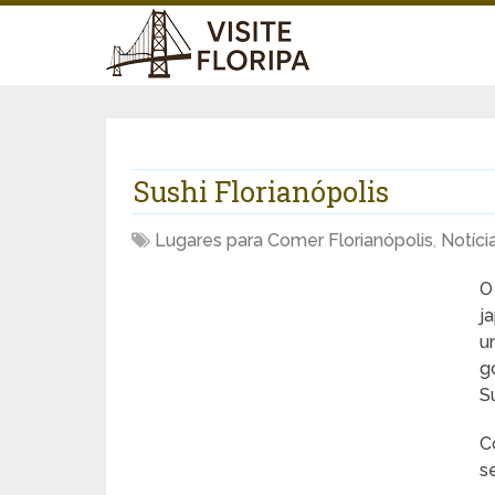
Sushi Florianópolis
Lugares para Comer Florianópolis
,
Notíci
O
j
u
g
S
C
s