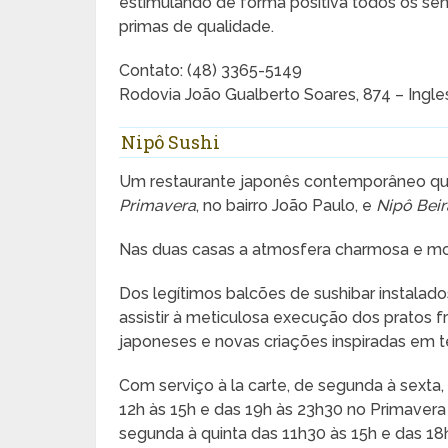
estimulando de forma positiva todos os se
primas de qualidade.
Contato: (48) 3365-5149
Rodovia João Gualberto Soares, 874 – Ingles
Nipô Sushi
Um restaurante japonês contemporâneo que
Primavera
, no bairro João Paulo, e
Nipô Bei
Nas duas casas a atmosfera charmosa e mod
Dos legítimos balcões de sushibar instala
assistir à meticulosa execução dos pratos fr
japoneses e novas criações inspiradas em 
Com serviço à la carte, de segunda à sexta
12h às 15h e das 19h às 23h30 no Primavera 
segunda à quinta das 11h30 às 15h e das 18