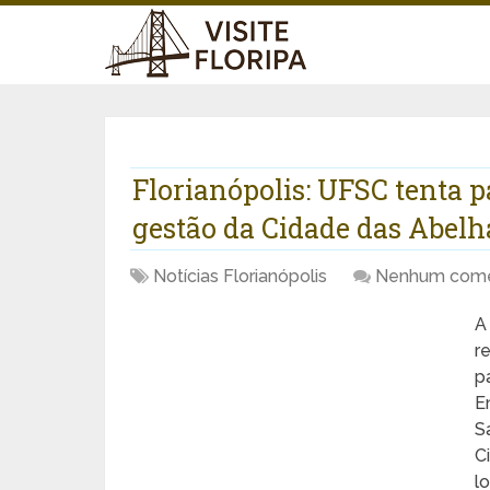
Florianópolis: UFSC tenta p
gestão da Cidade das Abelh
Notícias Florianópolis
Nenhum come
A
r
p
E
S
C
l