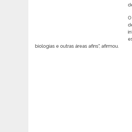
d
O
d
i
e
biologias e outras áreas afins”, afirmou.