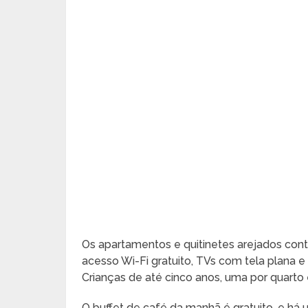
Os apartamentos e quitinetes arejados co
acesso Wi-Fi gratuito, TVs com tela plana e
Crianças de até cinco anos, uma por quart
O buffet de café da manhã é gratuito, e há 