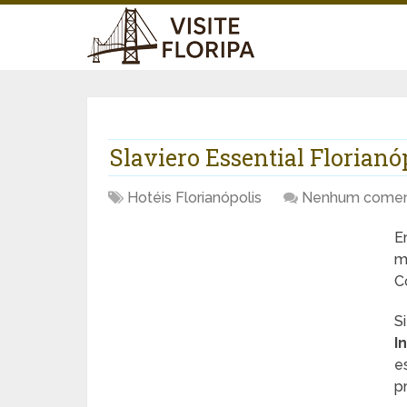
Slaviero Essential Florianó
Hotéis Florianópolis
Nenhum comen
E
m
C
S
I
e
pr