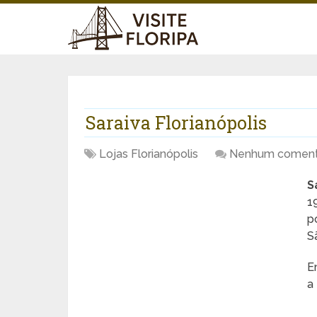
Saraiva Florianópolis
Lojas Florianópolis
Nenhum coment
S
1
p
S
E
a