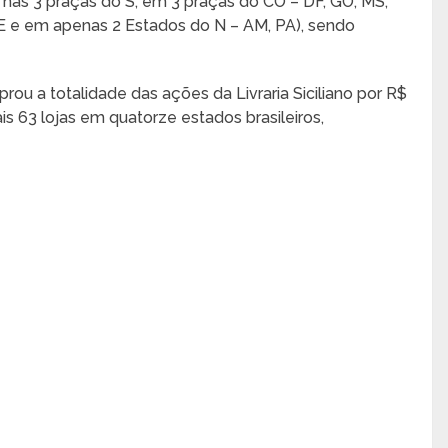
 nas 3 praças do S; em 3 praças do CO – DF, GO, MS;
SE e em apenas 2 Estados do N – AM, PA), sendo
u a totalidade das ações da Livraria Siciliano por R$
s 63 lojas em quatorze estados brasileiros,