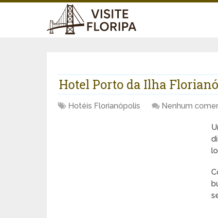
Hotel Porto da Ilha Florianó
Hotéis Florianópolis
Nenhum comen
U
d
l
C
b
s