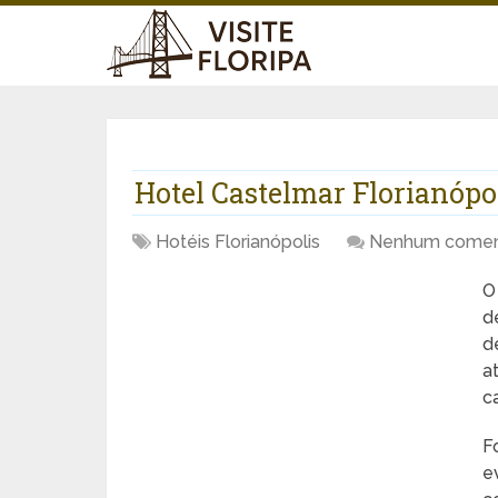
Hotel Castelmar Florianópo
Hotéis Florianópolis
Nenhum comen
d
d
a
c
F
e