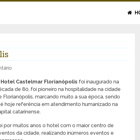
H
lis
tário
O
Hotel Castelmar Florianópolis
foi inaugurado na
écada de 80, foi pioneiro na hospitalidade na cidade
e Florianópolis, marcando muito a sua época, sendo
té hoje referência em atendimento humanizado na
apital catarinense.
oi por muitos anos o hotel com o maior centro de
ventos da cidade, realizando inúmeros eventos e