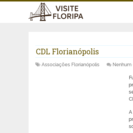
CDL Florianópolis
Associações Florianópolis
Nenhum 
F
p
s
C
A
p
s