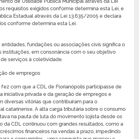
ento de Utilidade Pública Municipal através da Lei
 requisitos exigidos conforme determina esta Lei, e
ica Estadual através da Lei 13.635/2005 e declara
dos conforme determina esta Lei.
 entidades, fundações ou associações civis significa o
 instituições, em consonância com o seu objetivo
 de serviços à coletividade.
ração de empregos
a fez com que a CDL de Florianópolis participasse de
 iniciativa privada e da geração de empregos e
 diversas vitórias que contribuíram para o
al catarinense. A alta carga tributária sobre o consumo
stava na pauta de luta do movimento lojista desde os
ção da CDL continuou com grandes resultados, como a
créscimos financeiros na vendas a prazo, impedindo
 para o consumidor – uma conquista que marcou a