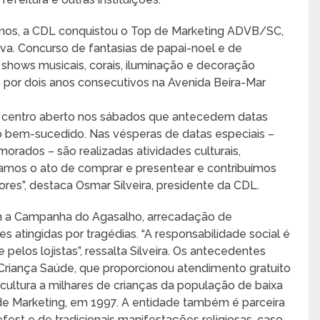
emos, a CDL conquistou o Top de Marketing ADVB/SC,
va. Concurso de fantasias de papai-noel e de
s, shows musicais, corais, iluminação e decoração
o por dois anos consecutivos na Avenida Beira-Mar
o centro aberto nos sábados que antecedem datas
 bem-sucedido. Nas vésperas de datas especiais –
morados – são realizadas atividades culturais,
izamos o ato de comprar e presentear e contribuímos
res”, destaca Osmar Silveira, presidente da CDL.
am a Campanha do Agasalho, arrecadação de
 atingidas por tragédias. “A responsabilidade social é
pelos lojistas”, ressalta Silveira. Os antecedentes
riança Saúde, que proporcionou atendimento gratuito
 cultura a milhares de crianças da população de baixa
de Marketing, em 1997. A entidade também é parceira
est e de tradicionais manifestações religiosas, caso