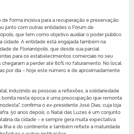
de forma incisiva para a recuperação e preservação
riou junto com outras entidades o Fórum de
nópolis, que tem como objetivo auxiliar o poder público
l da cidade. A entidade está engajada também na
dade de Florianópolis, que desde sua parcial
das para os estabelecimentos comerciais no seu
s chegaram a perder até 80% no faturamento. No local
oas por dia – hoje este número é de aproximadamente
tal, induzindo as pessoas a reflexões, à solidariedade
ais bonita nesta época é uma preocupação que remonta
odesta”, confirma o ex-presidente José Dias, cuja loja
afra. 50 anos depois, o Natal das Luzes é um conjunto
alina da cidade – e sempre gera muita expectativa
 da Ilha e do continente e também reflete a maturidade
efeitura e outras instituições.