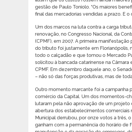
gestão de Paulo Toniolo. “Os maiores benef
final das mercadorias vendidas a prazo. E o 
Um dos marcos na luta contra a carga tribut
renovação, no Congresso Nacional, da Cont
(CPMF), em 2007. A primeira manifestação pú
do tributo foi justamente em Florianópolis
todo o calçadão e que tomou o Mercado Pú
solicitou à bancada catarinense na Câmara 
CPMF. Em dezembro daquele ano, o Senado 
– não só das forças produtivas, mas de tod
Outro momento marcante foi a campanha pe
comércio da Capital. Um dos momentos-chav
lutaram pela não aprovação de um projeto 
abertura dos estabelecimentos comerciais 
Municipal derrubou, por onze votos a três, 
ganham com a permanência do horário de f
manutenção e da geração de empregos, de r