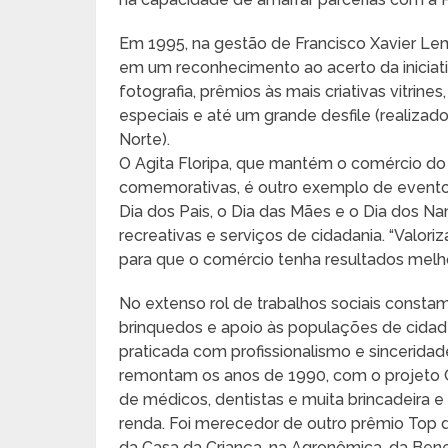
Em 1995, na gestão de Francisco Xavier L
em um reconhecimento ao acerto da iniciati
fotografia, prêmios às mais criativas vitrine
especiais e até um grande desfile (realizad
Norte).
O Agita Floripa, que mantém o comércio d
comemorativas, é outro exemplo de evento
Dia dos Pais, o Dia das Mães e o Dia dos Na
recreativas e serviços de cidadania. “Valor
para que o comércio tenha resultados melho
No extenso rol de trabalhos sociais const
brinquedos e apoio às populações de cidades
praticada com profissionalismo e sinceridade 
remontam os anos de 1990, com o projeto C
de médicos, dentistas e muita brincadeira e
renda. Foi merecedor de outro prêmio Top 
da Casa da Criança, na Agronômica, da Benef