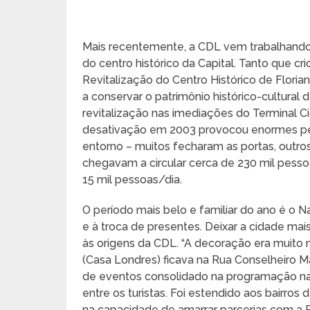
Mais recentemente, a CDL vem trabalhando 
do centro histórico da Capital. Tanto que c
Revitalização do Centro Histórico de Floria
a conservar o patrimônio histórico-cultura
revitalização nas imediações do Terminal Ci
desativação em 2003 provocou enormes per
entorno – muitos fecharam as portas, outro
chegavam a circular cerca de 230 mil pess
15 mil pessoas/dia.
O período mais belo e familiar do ano é o Na
e à troca de presentes. Deixar a cidade m
às origens da CDL. “A decoração era muito m
(Casa Londres) ficava na Rua Conselheiro M
de eventos consolidado na programação nat
entre os turistas. Foi estendido aos bairros
na capacidade de amarrar parcerias com a Pr