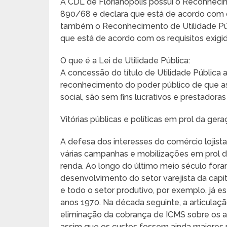
A CDL de Florianópolis possui o Reconhecim
890/68 e declara que está de acordo com os
também o Reconhecimento de Utilidade Públ
que está de acordo com os requisitos exigi
O que é a Lei de Utilidade Pública:
A concessão do título de Utilidade Pública a
reconhecimento do poder público de que as
social, são sem fins lucrativos e prestadoras
Vitórias públicas e políticas em prol da ge
A defesa dos interesses do comércio lojist
várias campanhas e mobilizações em prol da
renda. Ao longo do último meio século foram
desenvolvimento do setor varejista da capit
e todo o setor produtivo, por exemplo, já e
anos 1970. Na década seguinte, a articula
eliminação da cobrança de ICMS sobre os a
assim que os custos fossem ainda maiores