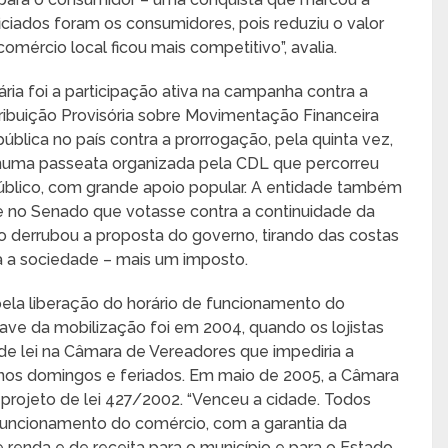
iciados foram os consumidores, pois reduziu o valor
comércio local ficou mais competitivo”, avalia.
ária foi a participação ativa na campanha contra a
ribuição Provisória sobre Movimentação Financeira
blica no país contra a prorrogação, pela quinta vez,
, numa passeata organizada pela CDL que percorreu
blico, com grande apoio popular. A entidade também
e no Senado que votasse contra a continuidade da
derrubou a proposta do governo, tirando das costas
a a sociedade – mais um imposto.
la liberação do horário de funcionamento do
e da mobilização foi em 2004, quando os lojistas
de lei na Câmara de Vereadores que impediria a
nos domingos e feriados. Em maio de 2005, a Câmara
o projeto de lei 427/2002. “Venceu a cidade. Todos
uncionamento do comércio, com a garantia da
enda e de receita para o município e para o Estado.