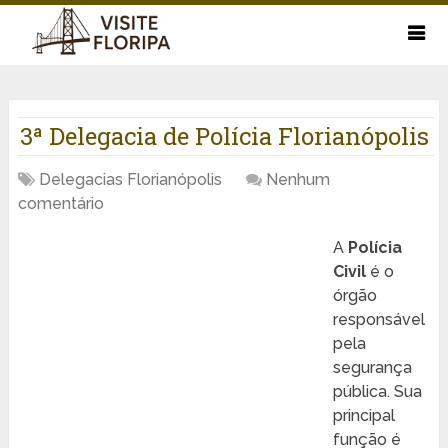
3ª Delegacia de Polícia Florianópolis
Delegacias Florianópolis
Nenhum
comentário
A
Polícia
Civil
é o
órgão
responsável
pela
segurança
pública. Sua
principal
função é