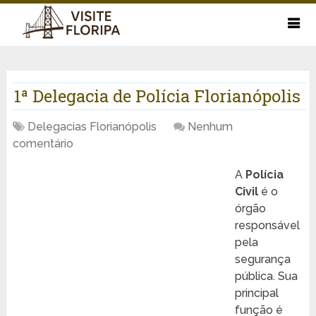
1ª Delegacia de Polícia Florianópolis
Delegacias Florianópolis
Nenhum
comentário
A
Polícia
Civil
é o
órgão
responsável
pela
segurança
pública. Sua
principal
função é