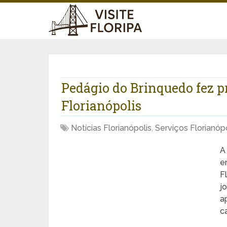
Pedágio do Brinquedo fez p
Florianópolis
Notícias Florianópolis
,
Serviços Florianópo
A
e
F
j
a
c