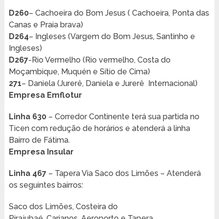
D260
– Cachoeira do Bom Jesus ( Cachoeira, Ponta das
Canas e Praia brava)
D264
– Ingleses (Vargem do Bom Jesus, Santinho e
Ingleses)
D267
-Rio Vermelho (Rio vermelho, Costa do
Moçambique, Muquén e Sítio de Cima)
271
– Daniela (Jurerê, Daniela e Jurerê Internacional)
Empresa Emflotur
Linha 630
– Corredor Continente terá sua partida no
Ticen com redução de horários e atenderá a linha
Bairro de Fátima.
Empresa Insular
Linha 467
– Tapera Via Saco dos Limões – Atenderá
os seguintes bairros:
Saco dos Limões, Costeira do
Pirajubaé, Carianos, Aeroporto e Tapera.