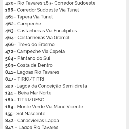
430
– Rio Tavares 183- Corredor Sudoeste
186
– Corredor Sudoeste Via Túnel
461
– Tapera Via Túnel
462
– Campeche
463
– Castanheiras Via Eucalipitos
464
– Castanheiras Via Gramal
466
– Trevo do Erasmo
472
– Campeche Via Capela
564
– Pântano do Sul
563
– Costa de Dentro
841
– Lagoas Rio Tavares
847
– TIRIO/TITRI
320
-Lagoa da Conceição Semi direta
134
– Beira Mar Norte
180
– TITRI/UFSC
169
– Monte Verde Via Mané Vicente
155
– Sol Nascente
842
– Canasvieiras Lagoa
843
– Lagoa Rio Tavares