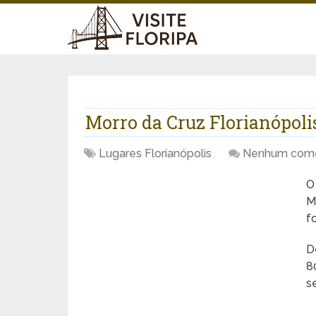
Morro da Cruz Florianópoli
Lugares Florianópolis
Nenhum come
M
f
D
8
s