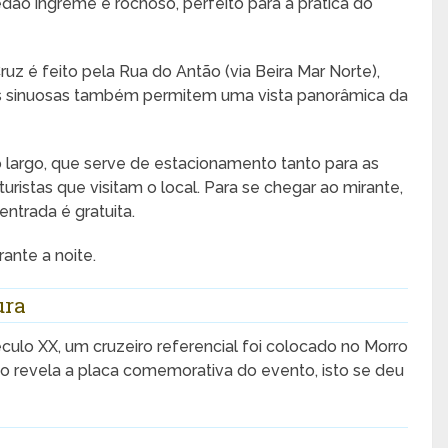
edão íngreme e rochoso, perfeito para a prática do
uz é feito pela Rua do Antão (via Beira Mar Norte),
as sinuosas também permitem uma vista panorâmica da
 largo, que serve de estacionamento tanto para as
ristas que visitam o local. Para se chegar ao mirante,
entrada é gratuita.
ante a noite.
ura
éculo XX, um cruzeiro referencial foi colocado no Morro
o revela a placa comemorativa do evento, isto se deu