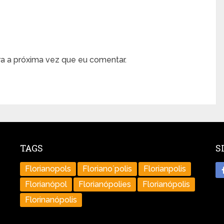
a a próxima vez que eu comentar.
TAGS
S
Florianopols
Floriano´polis
Florianpolis
Florianópol
Florianópolies
Florianópolis
Florinanópolis