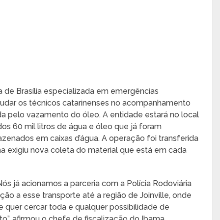
a de Brasília especializada em emergências
ajudar os técnicos catarinenses no acompanhamento
a pelo vazamento do óleo. A entidade estará no local
s 60 mil litros de água e óleo que já foram
azenados em caixas d’água. A operação foi transferida
ma exigiu nova coleta do material que está em cada
ós já acionamos a parceria com a Polícia Rodoviária
ão a esse transporte até a região de Joinville, onde
e quer cercar toda e qualquer possibilidade de
to”, afirmou o chefe de fiscalização do Ibama,