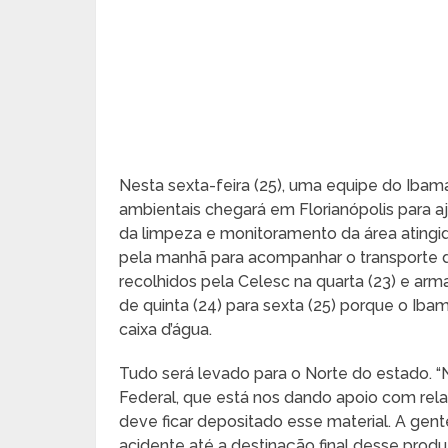
Nesta sexta-feira (25), uma equipe do Ibam
ambientais chegará em Florianópolis para 
da limpeza e monitoramento da área atingid
pela manhã para acompanhar o transporte do
recolhidos pela Celesc na quarta (23) e arm
de quinta (24) para sexta (25) porque o Iba
caixa d’água.
Tudo será levado para o Norte do estado. “N
Federal, que está nos dando apoio com relaç
deve ficar depositado esse material. A gent
acidente até a destinação final desse produ