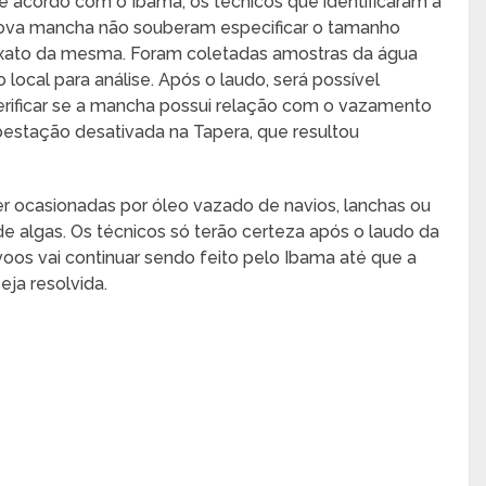
e acordo com o Ibama, os técnicos que identificaram a
ova mancha não souberam especificar o tamanho
xato da mesma. Foram coletadas amostras da água
o local para análise. Após o laudo, será possível
erificar se a mancha possui relação com o vazamento
ubestação desativada na Tapera, que resultou
 ocasionadas por óleo vazado de navios, lanchas ou
e algas. Os técnicos só terão certeza após o laudo da
oos vai continuar sendo feito pelo Ibama até que a
ja resolvida.