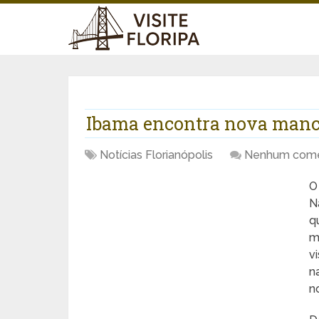
Ibama encontra nova manc
Notícias Florianópolis
Nenhum come
O
N
q
m
v
n
n