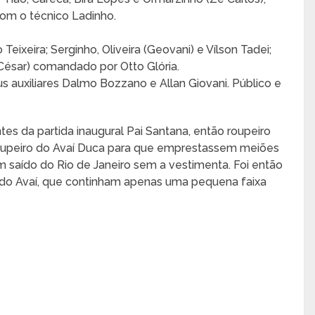
com o técnico Ladinho.
ixeira; Serginho, Oliveira (Geovani) e Vílson Tadei;
o César) comandado por Otto Glória.
us auxiliares Dalmo Bozzano e Allan Giovani. Público e
es da partida inaugural Pai Santana, então roupeiro
oupeiro do Avaí Duca para que emprestassem meiões
m saído do Rio de Janeiro sem a vestimenta. Foi então
do Avaí, que continham apenas uma pequena faixa