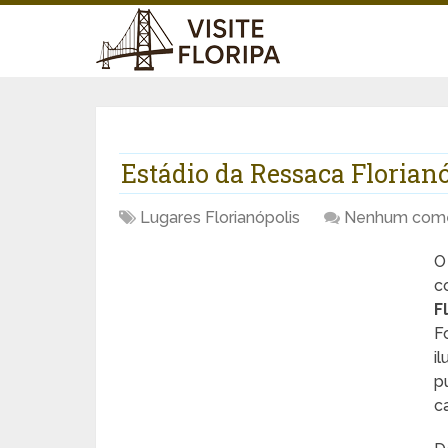
Estádio da Ressaca Florian
Lugares Florianópolis
Nenhum come
O
c
F
F
i
p
c