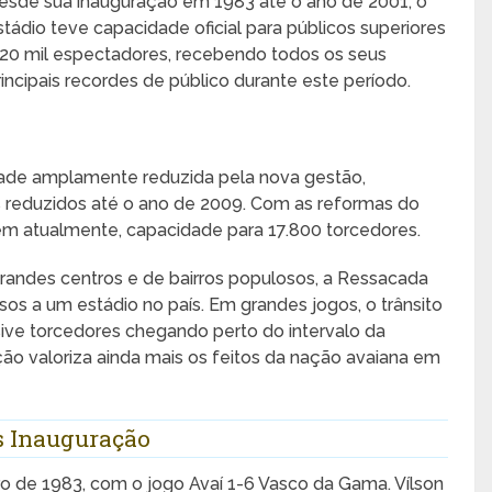
esde sua inauguração em 1983 até o ano de 2001, o
stádio teve capacidade oficial para públicos superiores
 20 mil espectadores, recebendo todos os seus
rincipais recordes de público durante este período.
idade amplamente reduzida pela nova gestão,
 reduzidos até o ano de 2009. Com as reformas do
em atualmente, capacidade para 17.800 torcedores.
randes centros e de bairros populosos, a Ressacada
s a um estádio no país. Em grandes jogos, o trânsito
ive torcedores chegando perto do intervalo da
ção valoriza ainda mais os feitos da nação avaiana em
s Inauguração
o de 1983, com o jogo Avaí 1-6 Vasco da Gama. Vílson