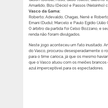
Amarildo, Bizu (Décio) e Passos (Nelsinho) 
Vasco da Gama:
Roberto; Adevaldo, Chagas, Nenê e Roberto Te
Ernani (Dudu), Marcelo e Paulo Egídio (Júli
O árbitro da partida foi Celso Bozzano, e se
renda não foram divulgados.
Neste jogo aconteceu um fato inusitado. Ant
do Vasco, procurou desesperadamente o r
para o time carioca, já que os mesmo havia
que o Vasco atuou com os meiões brancos 
azul imperceptível para os espectadores.