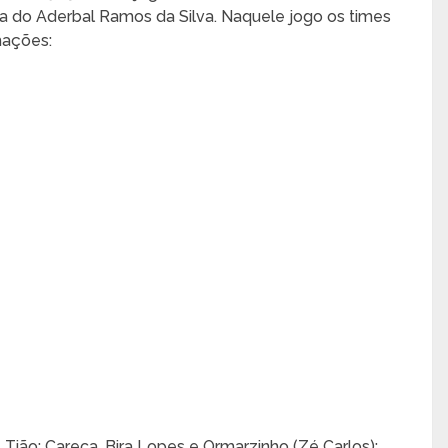
ória do Aderbal Ramos da Silva. Naquele jogo os times
mações:
 e Tião; Careca, Bira Lopes e Ormarzinho (Zé Carlos);