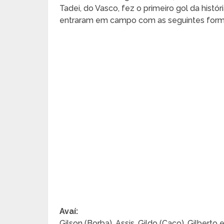
Tadei, do Vasco, fez o primeiro gol da hist
entraram em campo com as seguintes for
Avaí:
Gilson (Borba), Assis, Gildo (Caco), Gilberto