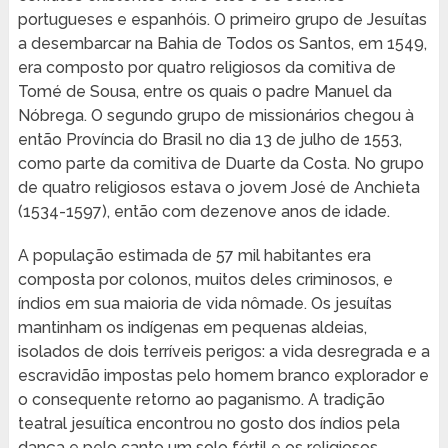
portugueses e espanhóis. O primeiro grupo de Jesuítas
a desembarcar na Bahia de Todos os Santos, em 1549,
era composto por quatro religiosos da comitiva de
Tomé de Sousa, entre os quais o padre Manuel da
Nóbrega. O segundo grupo de missionários chegou à
então Província do Brasil no dia 13 de julho de 1553,
como parte da comitiva de Duarte da Costa. No grupo
de quatro religiosos estava o jovem José de Anchieta
(1534-1597), então com dezenove anos de idade.
A população estimada de 57 mil habitantes era
composta por colonos, muitos deles criminosos, e
índios em sua maioria de vida nômade. Os jesuítas
mantinham os indígenas em pequenas aldeias,
isolados de dois terríveis perigos: a vida desregrada e a
escravidão impostas pelo homem branco explorador e
o consequente retorno ao paganismo. A tradição
teatral jesuítica encontrou no gosto dos índios pela
dança e pelo canto um solo fértil e os religiosos