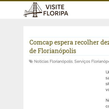
Comcap espera recolher dez
de Florianópolis
Notícias Florianópolis
,
Serviços Florianópo
U
s
s
v
N
c