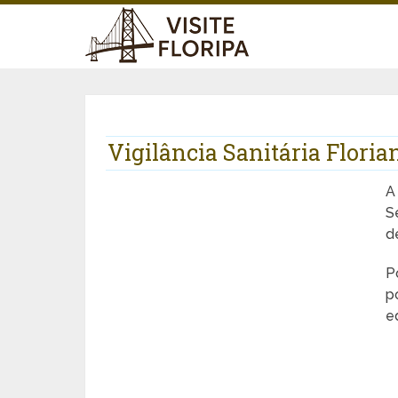
Vigilância Sanitária Floria
A
S
d
P
p
e