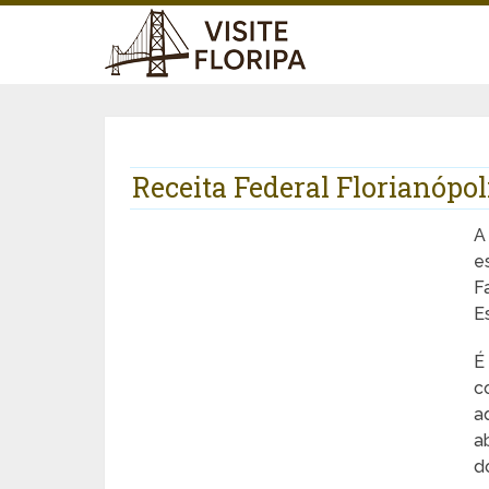
Receita Federal Florianópol
A
e
F
E
É
c
a
a
d