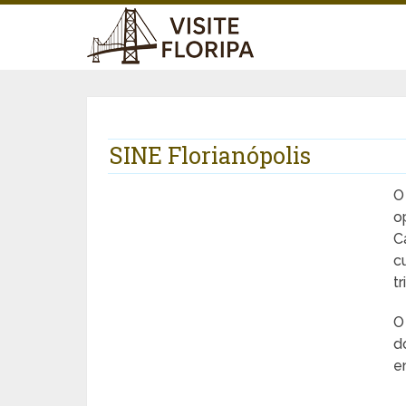
SINE Florianópolis
o
C
c
t
O
d
e