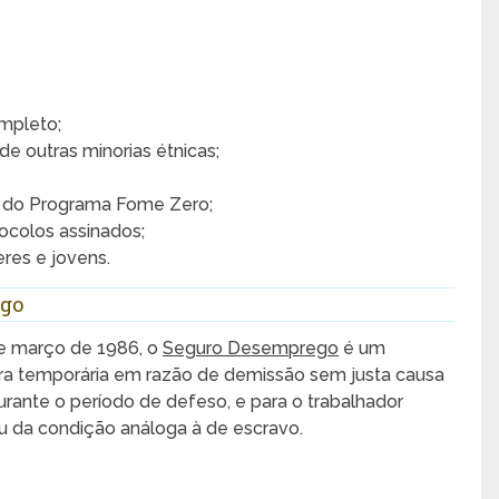
ompleto;
 de outras minorias étnicas;
s do Programa Fome Zero;
ocolos assinados;
res e jovens.
ego
 de março de 1986, o
Seguro Desemprego
é um
eira temporária em razão de demissão sem justa causa
urante o período de defeso, e para o trabalhador
u da condição análoga à de escravo.